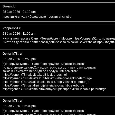
Bryantib
25 Jan 2026 - 01:12 pm
проститутки уфа 40 дешевые проститутки уфа
Poppers51.ru
23 Jan 2026 - 11:20 am
Купить попперсы в Санкт-Петербурге и Москве https://poppers51.ru/ по выго
быстрая доставка попперсов в день заказа высокое качество от производи
Generik78.ru
22 Jan 2026 - 07:58 pm
Дженерики купить в Санкт-Петербурге высокое качество
по доступным ценам.Ознакомиться с ассортиментом и сделать
заказ вы сможете перейдя по следующим ссылкам:
https://generik78.ru/levitra/kupit-levitru-pochtoj
https://generik78.ru/levitra/kupit-levitru-20mg-v-sankt-peterburge
https://generik78.ru/sialis/kupit-sialis-60mg-v-sankt-peterburge
https://generik78.ru/sialis/indijskij-sialis-v-sankt-peterburge
https://generik78.ru/kombinirovannye/kupit-super-vilitru-v-sankt-peterburge
Generik78.ru
22 Jan 2026 - 05:34 pm
Дженерики купить в Санкт-Петербурге высокое качество
по доступным ценам.Ознакомиться с ассортиментом и сделать