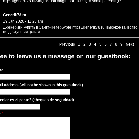
https://generik78.ru/viagra/kupit-viagru-soft-100mg-v-sankt-peterburge
Generik78.ru
19 Jan 2026 - 11:23 am
Дженерики купить в Санкт-Петербурге https://generik78.ru/ высокое качество
по доступным ценам
Previous
1
2
3
4
5
6
7
8
9
Next
ree to leave us a message on our guestbook:
me
il address (will not be shown in this guestbook)
color es el pasto? (chequeo de seguridad)
e
*