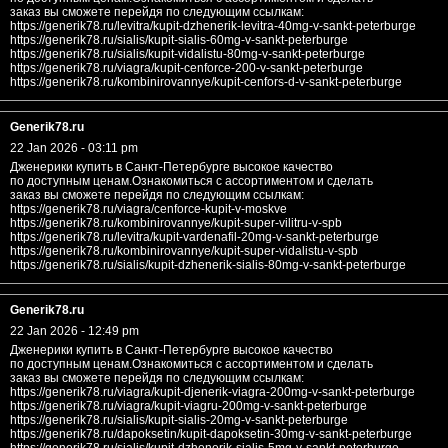
заказ вы сможете перейдя по следующим ссылкам:
https://generik78.ru/levitra/kupit-dzhenerik-levitra-40mg-v-sankt-peterburge
https://generik78.ru/sialis/kupit-sialis-60mg-v-sankt-peterburge
https://generik78.ru/sialis/kupit-vidalistu-80mg-v-sankt-peterburge
https://generik78.ru/viagra/kupit-cenforce-200-v-sankt-peterburge
https://generik78.ru/kombinirovannye/kupit-cenfors-d-v-sankt-peterburge
Generik78.ru
22 Jan 2026 - 03:11 pm
Дженерики купить в Санкт-Петербурге высокое качество
по доступным ценам.Ознакомиться с ассортиментом и сделать
заказ вы сможете перейдя по следующим ссылкам:
https://generik78.ru/viagra/cenforce-kupit-v-moskve
https://generik78.ru/kombinirovannye/kupit-super-vilitru-v-spb
https://generik78.ru/levitra/kupit-vardenafil-20mg-v-sankt-peterburge
https://generik78.ru/kombinirovannye/kupit-super-vidalistu-v-spb
https://generik78.ru/sialis/kupit-dzhenerik-sialis-80mg-v-sankt-peterburge
Generik78.ru
22 Jan 2026 - 12:49 pm
Дженерики купить в Санкт-Петербурге высокое качество
по доступным ценам.Ознакомиться с ассортиментом и сделать
заказ вы сможете перейдя по следующим ссылкам:
https://generik78.ru/viagra/kupit-djenerik-viagra-200mg-v-sankt-peterburge
https://generik78.ru/viagra/kupit-viagru-200mg-v-sankt-peterburge
https://generik78.ru/sialis/kupit-sialis-20mg-v-sankt-peterburge
https://generik78.ru/dapoksetin/kupit-dapoksetin-30mg-v-sankt-peterburge