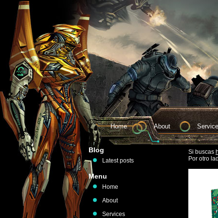
Home
About
Servic
Blog
Si buscas
Por otro la
Latest posts
Menu
Home
About
Services