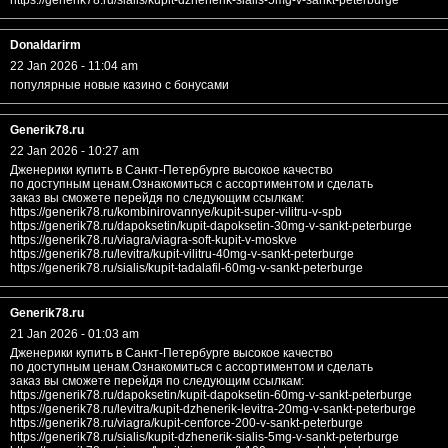
https://generik78.ru/sialis/kupit-dzhenerik-sialis-5mg-v-sankt-peterburge
Donaldarirm
22 Jan 2026 - 11:04 am
популярные новые казино с бонусами
Generik78.ru
22 Jan 2026 - 10:27 am
Дженерики купить в Санкт-Петербурге высокое качество
по доступным ценам.Ознакомиться с ассортиментом и сделать
заказ вы сможете перейдя по следующим ссылкам:
https://generik78.ru/kombinirovannye/kupit-super-vilitru-v-spb
https://generik78.ru/dapoksetin/kupit-dapoksetin-30mg-v-sankt-peterburge
https://generik78.ru/viagra/viagra-soft-kupit-v-moskve
https://generik78.ru/levitra/kupit-vilitru-40mg-v-sankt-peterburge
https://generik78.ru/sialis/kupit-tadalafil-60mg-v-sankt-peterburge
Generik78.ru
21 Jan 2026 - 01:03 am
Дженерики купить в Санкт-Петербурге высокое качество
по доступным ценам.Ознакомиться с ассортиментом и сделать
заказ вы сможете перейдя по следующим ссылкам:
https://generik78.ru/dapoksetin/kupit-dapoksetin-60mg-v-sankt-peterburge
https://generik78.ru/levitra/kupit-dzhenerik-levitra-20mg-v-sankt-peterburge
https://generik78.ru/viagra/kupit-cenforce-200-v-sankt-peterburge
https://generik78.ru/sialis/kupit-dzhenerik-sialis-5mg-v-sankt-peterburge