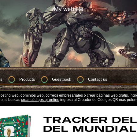
My website
es
Products
Guestbook
Contact us
hosting web,
dominios web,
correos empresariales
o
crear páginas web gratis,
ingr
do, si buscas
crear códigos qr online
ingresa al Creador de Códigos QR más potent