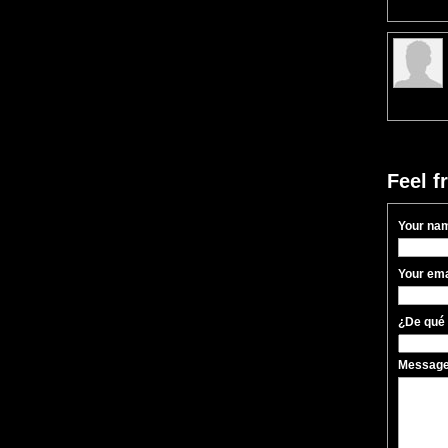
Feel f
Your na
Your ema
¿De qué 
Messag