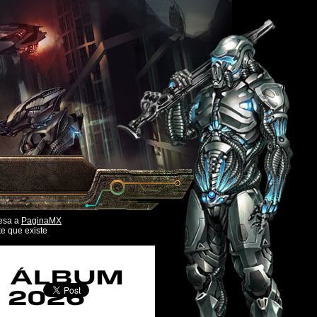
esa a
PaginaMX
e que existe