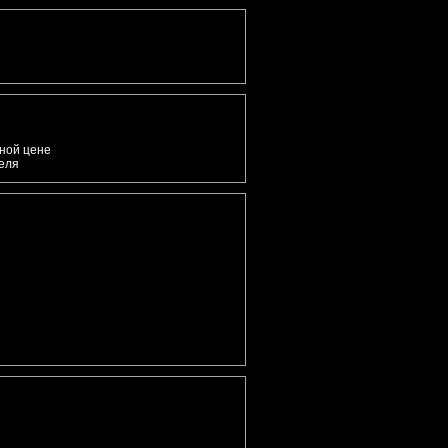
дной цене
теля